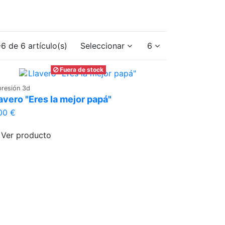
6 de 6 artículo(s)
Seleccionar
6
Fuera de stock
presión 3d
avero "Eres la mejor papá"
00 €
Ver producto