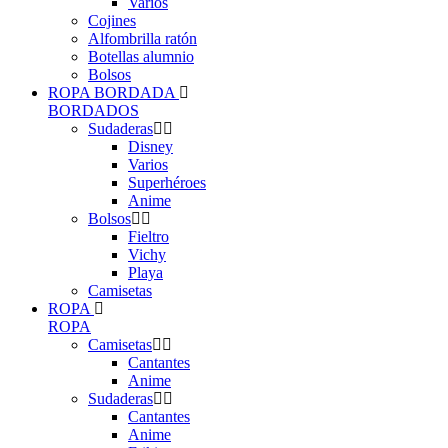
Varios
Cojines
Alfombrilla ratón
Botellas alumnio
Bolsos
ROPA BORDADA
BORDADOS
Sudaderas
Disney
Varios
Superhéroes
Anime
Bolsos
Fieltro
Vichy
Playa
Camisetas
ROPA
ROPA
Camisetas
Cantantes
Anime
Sudaderas
Cantantes
Anime