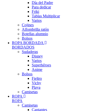
Día del Padre
Para dedicar
Friki
Tablas Multiplicar
Varios
Cojines
Alfombrilla ratón
Botellas alumnio
Bolsos
ROPA BORDADA
BORDADOS
Sudaderas
Disney
Varios
Superhéroes
Anime
Bolsos
Fieltro
Vichy
Playa
Camisetas
ROPA
ROPA
Camisetas
Cantantes