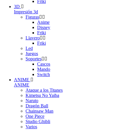
Friki
3D
Impresión 3d
Figuras
Anime
Disney
Friki
Llavero
Friki
Led
Juegos
Soportes
Cascos
Mando
Switch
ANIME
ANIME
Ataque a los Titanes
Kimetsu No Yaiba
Naruto
Dragón Ball
Chainsaw Man
One Piece
Studio Ghibli
Varios