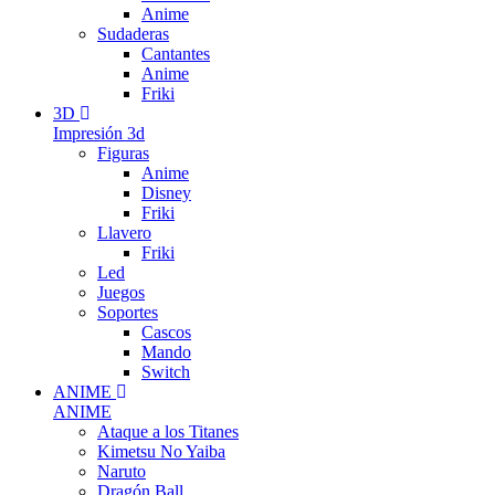
Anime
Sudaderas
Cantantes
Anime
Friki
3D
Impresión 3d
Figuras
Anime
Disney
Friki
Llavero
Friki
Led
Juegos
Soportes
Cascos
Mando
Switch
ANIME
ANIME
Ataque a los Titanes
Kimetsu No Yaiba
Naruto
Dragón Ball